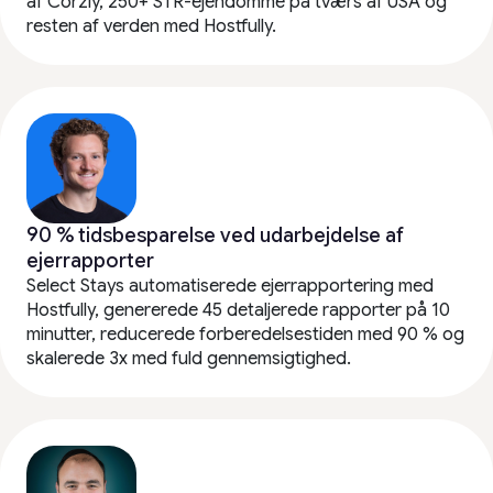
af Corzly, 250+ STR-ejendomme på tværs af USA og
resten af verden med Hostfully.
90 % tidsbesparelse ved udarbejdelse af
ejerrapporter
Select Stays automatiserede ejerrapportering med
Hostfully, genererede 45 detaljerede rapporter på 10
minutter, reducerede forberedelsestiden med 90 % og
skalerede 3x med fuld gennemsigtighed.