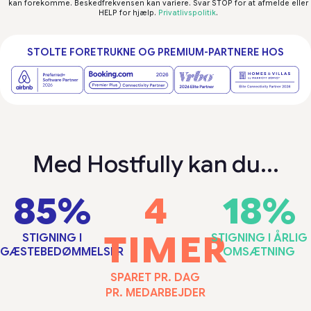
kan forekomme. Beskedfrekvensen kan variere. Svar STOP for at afmelde eller
HELP for hjælp.
Privatlivspolitik
.
STOLTE FORETRUKNE OG PREMIUM-PARTNERE HOS
Med Hostfully kan du...
85%
4
18%
TIMER
STIGNING I
STIGNING I ÅRLIG
GÆSTEBEDØMMELSER
OMSÆTNING
SPARET PR. DAG
PR. MEDARBEJDER