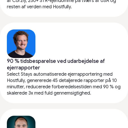
af Corzly, 250+ STR-ejendomme på tværs af USA og
resten af verden med Hostfully.
90 % tidsbesparelse ved udarbejdelse af
ejerrapporter
Select Stays automatiserede ejerrapportering med
Hostfully, genererede 45 detaljerede rapporter på 10
minutter, reducerede forberedelsestiden med 90 % og
skalerede 3x med fuld gennemsigtighed.