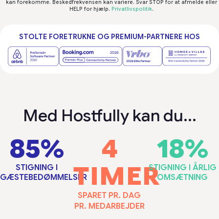
kan forekomme. Beskedfrekvensen kan variere. Svar STOP for at afmelde eller
HELP for hjælp.
Privatlivspolitik
.
STOLTE FORETRUKNE OG PREMIUM-PARTNERE HOS
Med Hostfully kan du...
85%
4
18%
TIMER
STIGNING I
STIGNING I ÅRLIG
GÆSTEBEDØMMELSER
OMSÆTNING
SPARET PR. DAG
PR. MEDARBEJDER