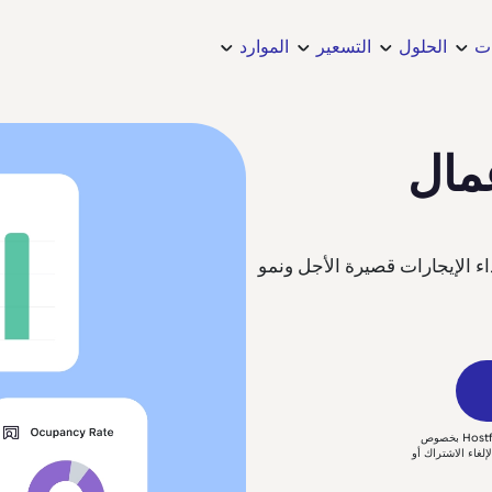
ات
الحلول
التسعير
الموارد
عمال
 الإيجارات قصيرة الأجل ونمو
بإرسالك، توافق على تلقي اتصالات عبر البريد الإلكتروني والهاتف والرسائل النصية القصيرة (SMS) من Hostfully بخصوص
التجريبي والمتابعات. قد يتم تطبيق رسوم الرسائل والبيانات. قد يختلف تكرار الرسائل. أرسل STOP لإلغاء الاشتراك أو