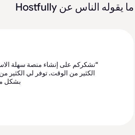
ما يقوله الناس عن Hostfully
“هذه منصة رائعة ل
“لقد 
“نشكركم على إنشاء منصة سهلة الاست
“أدلة Hostfully سهلة ال
تحلي
بشكل منفصل. لقد جع