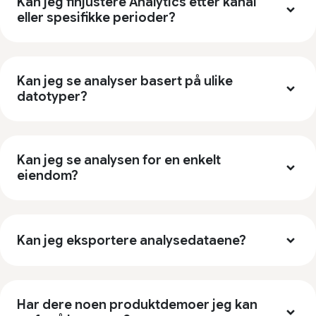
Kan jeg finjustere Analytics etter kanal
per måned!
eller spesifikke perioder?
Anbefales på det sterkeste for alle
med én eller flere eiendommer.
”
Kan jeg se analyser basert på ulike
datotyper?
Michael R.
Capterra
Kan jeg se analysen for en enkelt
eiendom?
Kan jeg eksportere analysedataene?
Har dere noen produktdemoer jeg kan