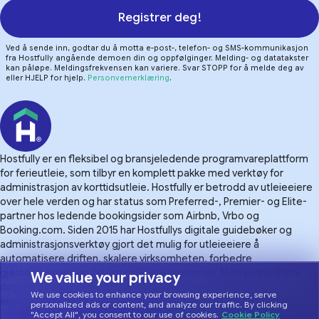
Registrer deg!
Ved å sende inn, godtar du å motta e-post-, telefon- og SMS-kommunikasjon
fra Hostfully angående demoen din og oppfølginger. Melding- og datatakster
kan påløpe. Meldingsfrekvensen kan variere. Svar STOPP for å melde deg av
eller HJELP for hjelp.
Personvernerklæring
.
Hostfully er en fleksibel og bransjeledende programvareplattform
for ferieutleie, som tilbyr en komplett pakke med verktøy for
administrasjon av korttidsutleie. Hostfully er betrodd av utleieeiere
over hele verden og har status som Preferred-, Premier- og Elite-
partner hos ledende bookingsider som Airbnb, Vrbo og
Booking.com. Siden 2015 har Hostfullys digitale guidebøker og
administrasjonsverktøy gjort det mulig for utleieeiere å
automatisere driften, skalere virksomheten, forbedre
gjesteopplevelsen og optimalisere prosesser. Med kundestøtte
We value your privacy
døgnet rundt og over 100 integrasjoner, gjør Hostfully
We use cookies to enhance your browsing experience, serve
eiendomsforvaltning mer håndterlig.
personalized ads or content, and analyze our traffic. By clicking
"Accept All", you consent to our use of cookies.
Cookie Policy