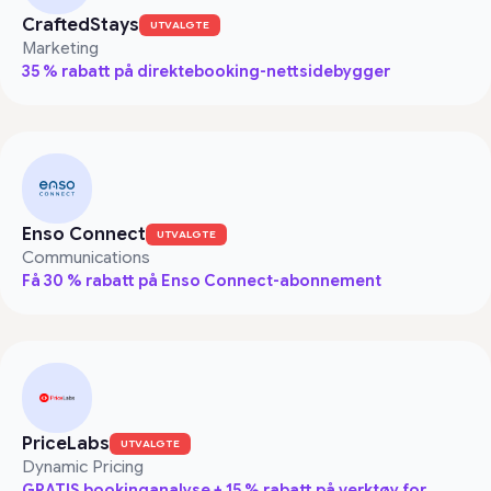
CraftedStays
UTVALGTE
Marketing
35 % rabatt på direktebooking-nettsidebygger
Enso Connect
UTVALGTE
Communications
Få 30 % rabatt på Enso Connect-abonnement
PriceLabs
UTVALGTE
Dynamic Pricing
GRATIS bookinganalyse + 15 % rabatt på verktøy for