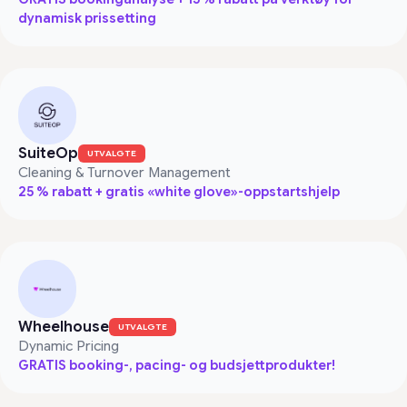
dynamisk prissetting
SuiteOp
UTVALGTE
Cleaning & Turnover Management
25 % rabatt + gratis «white glove»-oppstartshjelp
Wheelhouse
UTVALGTE
Dynamic Pricing
GRATIS booking-, pacing- og budsjettprodukter!