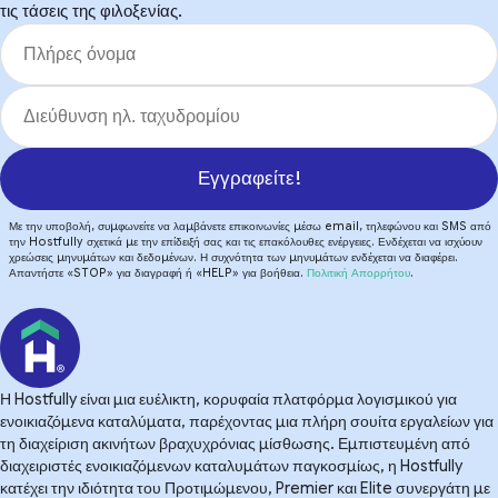
τις τάσεις της φιλοξενίας.
Εγγραφείτε!
Με την υποβολή, συμφωνείτε να λαμβάνετε επικοινωνίες μέσω email, τηλεφώνου και SMS από
την Hostfully σχετικά με την επίδειξή σας και τις επακόλουθες ενέργειες. Ενδέχεται να ισχύουν
χρεώσεις μηνυμάτων και δεδομένων. Η συχνότητα των μηνυμάτων ενδέχεται να διαφέρει.
Απαντήστε «STOP» για διαγραφή ή «HELP» για βοήθεια.
Πολιτική Απορρήτου
.
Η Hostfully είναι μια ευέλικτη, κορυφαία πλατφόρμα λογισμικού για
ενοικιαζόμενα καταλύματα, παρέχοντας μια πλήρη σουίτα εργαλείων για
τη διαχείριση ακινήτων βραχυχρόνιας μίσθωσης. Εμπιστευμένη από
διαχειριστές ενοικιαζόμενων καταλυμάτων παγκοσμίως, η Hostfully
κατέχει την ιδιότητα του Προτιμώμενου, Premier και Elite συνεργάτη με