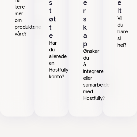
i å
s
e
e
lære
t
r
lt
mer
øt
s
Vil
om
du
t
k
produktene
bare
våre?
e
a
si
p
Har
hei?
du
Ønsker
allerede
du
en
å
Hostfully-
integrere
konto?
eller
samarbeide
med
Hostfully?