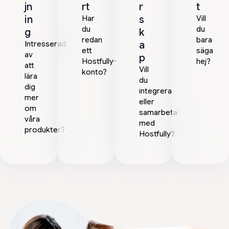
jn
rt
r
t
in
s
Har
Vill
du
du
g
k
redan
bara
a
Intresserad
ett
säga
av
p
Hostfully-
hej?
att
Vill
konto?
lära
du
dig
integrera
mer
eller
om
samarbeta
våra
med
produkter?
Hostfully?