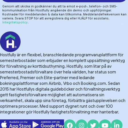
Genom att skicka in godkänner du att ta emot e-post-, telefon- och SMS-
kommunikation från Hostfully angående din demo och uppföljningar.
Kostnader för meddelanden & data kan tillkomma. Meddelandefrekvensen kan
variera. Svara STOP för att avregistrera dig eller HJÄLP för assistans.
Integritetspolicy
.
Hostfully är en flexibel, branschledande programvaruplattform för
semesterbostäder som erbjuder en komplett uppsättning verktyg
för förvaltning av korttidsuthyrning. Hostfully, som litar på av
semesterbostadsförvaltare över hela världen, har status som
Preferred, Premier och Elite-partner med ledande
bokningsplattformar som Airbnb, Vrbo och Booking.com. Sedan
2015 har Hostfullys digitala guideböcker och förvaltningsverktyg
gett fastighetsförvaltare möjlighet att automatisera sin
verksamhet, skala upp sina företag, förbättra gästupplevelsen och
optimera processer. Med support dygnet runt och över 100
integrationer gör Hostfully fastighetsförvaltning mer hanterbar.