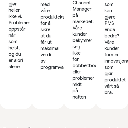
Channel
gjør
med
som
Manager
heller
våre
kan
på
ikke vi.
produkteksperter
gjøre
markedet.
Problemer
for å
PMS
Våre
oppstår
sikre
enda
kunder
når
at du
bedre?
bekymrer
som
får ut
Våre
seg
helst,
maksimal
kunder
ikke
og du
verdi
former
for
er aldri
av
innovasjon
dobbeltbookinger
alene.
programvaren
som
eller
gjør
problemer
produktet
midt
vårt så
på
bra.
natten