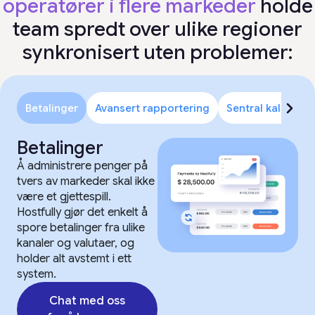
operatører i flere markeder
holde
team spredt over ulike regioner
synkronisert uten problemer:
Betalinger
Avansert rapportering
Sentral kalender
Betalinger
Å administrere penger på
tvers av markeder skal ikke
være et gjettespill.
Hostfully gjør det enkelt å
spore betalinger fra ulike
kanaler og valutaer, og
holder alt avstemt i ett
system.
Chat med oss