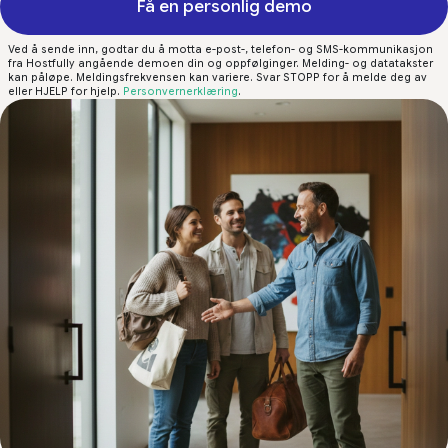
Få en personlig demo
Ved å sende inn, godtar du å motta e-post-, telefon- og SMS-kommunikasjon
fra Hostfully angående demoen din og oppfølginger. Melding- og datatakster
kan påløpe. Meldingsfrekvensen kan variere. Svar STOPP for å melde deg av
eller HJELP for hjelp.
Personvernerklæring
.