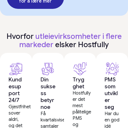
for å lære mer
Hvorfor
utleievirksomheter i flere
markeder
elsker Hostfully
Kund
Din
Tryg
PMS
esup
sukse
ghet
som
port
ss
utvikl
Hostfully
er det
24/7
betyr
er
mest
noe
seg
Gjestfrihet
pålitelige
sover
Få
Har du
PMS
aldri,
kvartalsvise
en god
og
og det
samtaler
idé