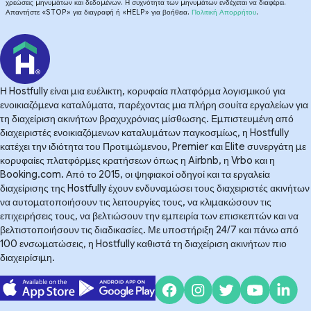
χρεώσεις μηνυμάτων και δεδομένων. Η συχνότητα των μηνυμάτων ενδέχεται να διαφέρει.
Απαντήστε «STOP» για διαγραφή ή «HELP» για βοήθεια.
Πολιτική Απορρήτου
.
Η Hostfully είναι μια ευέλικτη, κορυφαία πλατφόρμα λογισμικού για
ενοικιαζόμενα καταλύματα, παρέχοντας μια πλήρη σουίτα εργαλείων για
τη διαχείριση ακινήτων βραχυχρόνιας μίσθωσης. Εμπιστευμένη από
διαχειριστές ενοικιαζόμενων καταλυμάτων παγκοσμίως, η Hostfully
κατέχει την ιδιότητα του Προτιμώμενου, Premier και Elite συνεργάτη με
κορυφαίες πλατφόρμες κρατήσεων όπως η Airbnb, η Vrbo και η
Booking.com. Από το 2015, οι ψηφιακοί οδηγοί και τα εργαλεία
διαχείρισης της Hostfully έχουν ενδυναμώσει τους διαχειριστές ακινήτων
να αυτοματοποιήσουν τις λειτουργίες τους, να κλιμακώσουν τις
επιχειρήσεις τους, να βελτιώσουν την εμπειρία των επισκεπτών και να
βελτιστοποιήσουν τις διαδικασίες. Με υποστήριξη 24/7 και πάνω από
100 ενσωματώσεις, η Hostfully καθιστά τη διαχείριση ακινήτων πιο
διαχειρίσιμη.