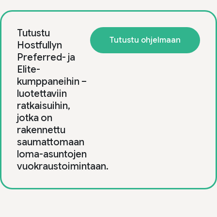
Tutustu
Tutustu ohjelmaan
Hostfullyn
Preferred- ja
Elite-
kumppaneihin –
luotettaviin
ratkaisuihin,
jotka on
rakennettu
saumattomaan
loma-asuntojen
vuokraustoimintaan.