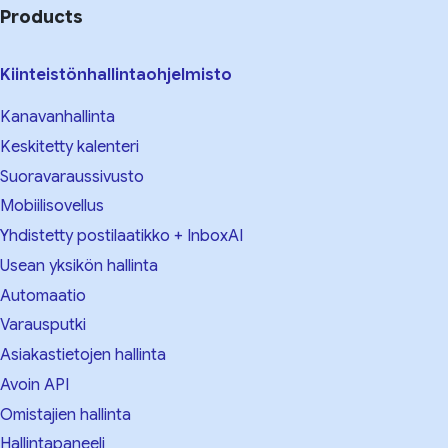
Products
Kiinteistönhallintaohjelmisto
Kanavanhallinta
Keskitetty kalenteri
Suoravaraussivusto
Mobiilisovellus
Yhdistetty postilaatikko + InboxAI
Usean yksikön hallinta
Automaatio
Varausputki
Asiakastietojen hallinta
Avoin API
Omistajien hallinta
Hallintapaneeli