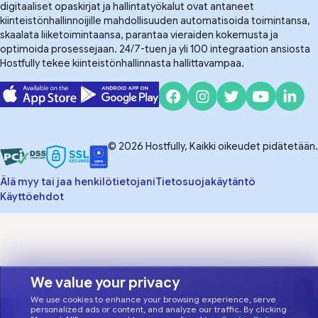
digitaaliset opaskirjat ja hallintatyökalut ovat antaneet
kiinteistönhallinnoijille mahdollisuuden automatisoida toimintansa,
skaalata liiketoimintaansa, parantaa vieraiden kokemusta ja
optimoida prosessejaan. 24/7-tuen ja yli 100 integraation ansiosta
Hostfully tekee kiinteistönhallinnasta hallittavampaa.
© 2026 Hostfully, Kaikki oikeudet pidätetään.
Älä myy tai jaa henkilötietojani
Tietosuojakäytäntö
Käyttöehdot
We value your privacy
We use cookies to enhance your browsing experience, serve
personalized ads or content, and analyze our traffic. By clicking