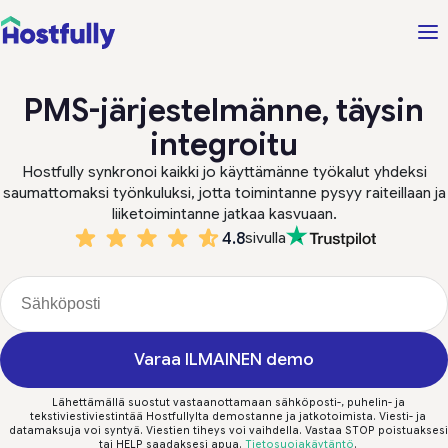
PMS-järjestelmänne, täysin
integroitu
Hostfully synkronoi kaikki jo käyttämänne työkalut yhdeksi
saumattomaksi työnkuluksi, jotta toimintanne pysyy raiteillaan ja
liiketoimintanne jatkaa kasvuaan.
4.8
sivulla
Varaa ILMAINEN demo
Lähettämällä suostut vastaanottamaan sähköposti-, puhelin- ja
tekstiviestiviestintää Hostfullylta demostanne ja jatkotoimista. Viesti- ja
datamaksuja voi syntyä. Viestien tiheys voi vaihdella. Vastaa STOP poistuaksesi
tai HELP saadaksesi apua.
Tietosuojakäytäntö
.