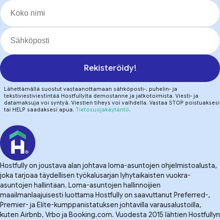
Rekisteröidy!
Lähettämällä suostut vastaanottamaan sähköposti-, puhelin- ja
tekstiviestiviestintää Hostfullylta demostanne ja jatkotoimista. Viesti- ja
datamaksuja voi syntyä. Viestien tiheys voi vaihdella. Vastaa STOP poistuaksesi
tai HELP saadaksesi apua.
Tietosuojakäytäntö
.
Hostfully on joustava alan johtava loma-asuntojen ohjelmistoalusta,
joka tarjoaa täydellisen työkalusarjan lyhytaikaisten vuokra-
asuntojen hallintaan. Loma-asuntojen hallinnoijien
maailmanlaajuisesti luottama Hostfully on saavuttanut Preferred-,
Premier- ja Elite-kumppanistatuksen johtavilla varausalustoilla,
kuten Airbnb, Vrbo ja Booking.com. Vuodesta 2015 lähtien Hostfullyn