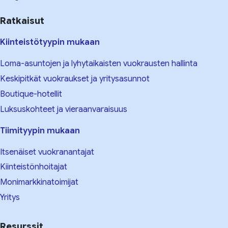
Ratkaisut
Kiinteistötyypin mukaan
Loma-asuntojen ja lyhytaikaisten vuokrausten hallinta
Keskipitkät vuokraukset ja yritysasunnot
Boutique-hotellit
Luksuskohteet ja vieraanvaraisuus
Tiimityypin mukaan
Itsenäiset vuokranantajat
Kiinteistönhoitajat
Monimarkkinatoimijat
Yritys
Resurssit