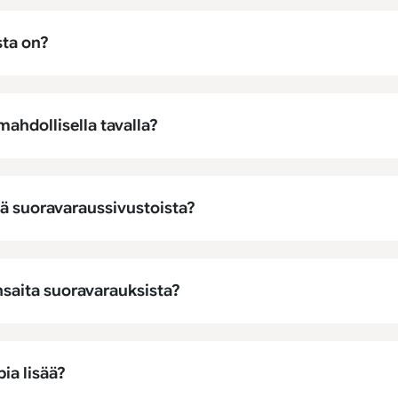
sta on?
ahdollisella tavalla?
tä suoravaraussivustoista?
nsaita suoravarauksista?
ia lisää?