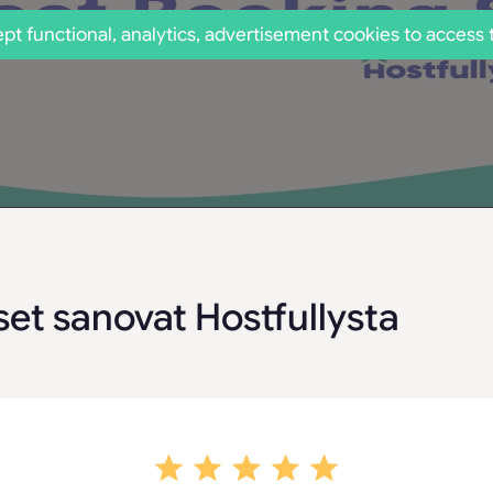
pt functional, analytics, advertisement cookies to access 
set sanovat Hostfullysta