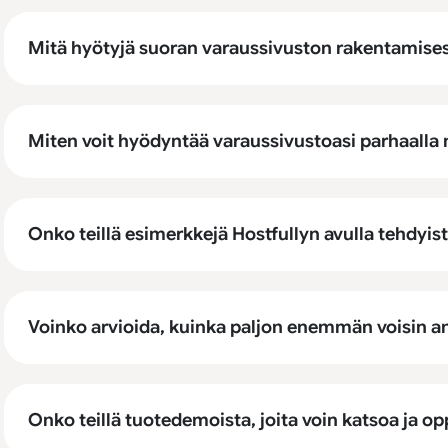
Mitä hyötyjä suoran varaussivuston rakentamise
Miten voit hyödyntää varaussivustoasi parhaalla m
Onko teillä esimerkkejä Hostfullyn avulla tehdyis
Voinko arvioida, kuinka paljon enemmän voisin a
Onko teillä tuotedemoista, joita voin katsoa ja opp