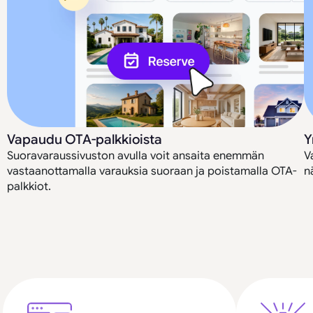
Vapaudu OTA-palkkioista
Y
Suoravaraussivuston avulla voit ansaita enemmän
V
vastaanottamalla varauksia suoraan ja poistamalla OTA-
n
palkkiot.