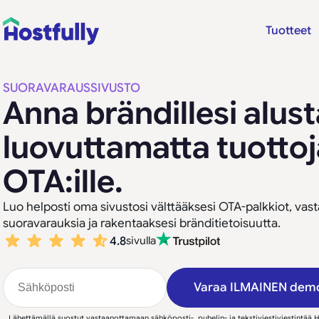
Tuotteet
SUORAVARAUSSIVUSTO
Anna brändillesi alust
luovuttamatta tuottoj
OTA:ille.
Luo helposti oma sivustosi välttääksesi OTA-palkkiot, vas
suoravarauksia ja rakentaaksesi bränditietoisuutta.
4.8
sivulla
Varaa ILMAINEN dem
Lähettämällä suostut vastaanottamaan sähköposti-, puhelin- ja tekstiviestiviestintää H