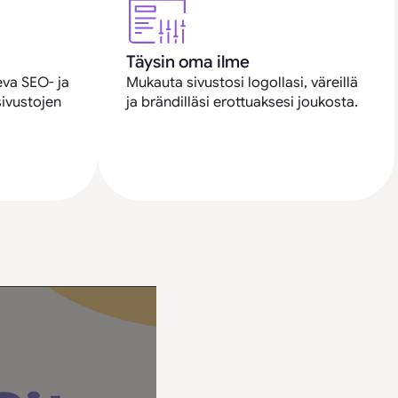
Täysin oma ilme
eva SEO- ja
Mukauta sivustosi logollasi, väreillä
ivustojen
ja brändilläsi erottuaksesi joukosta.