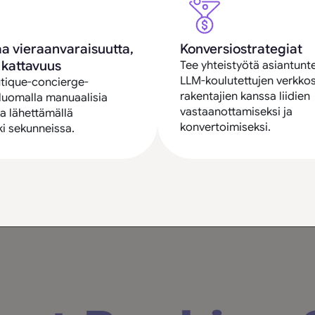
 vieraanvaraisuutta,
Konversiostrategiat
 kattavuus
Tee yhteistyötä asiantunt
LLM-koulutettujen verkkos
utique-concierge-
rakentajien kanssa liidien
 luomalla manuaalisia
vastaanottamiseksi ja
ja lähettämällä
konvertoimiseksi.
ki sekunneissa.