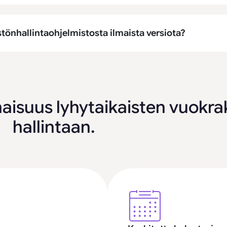
stönhallintaohjelmistosta ilmaista versiota?
naisuus lyhytaikaisten vuokr
hallintaan.