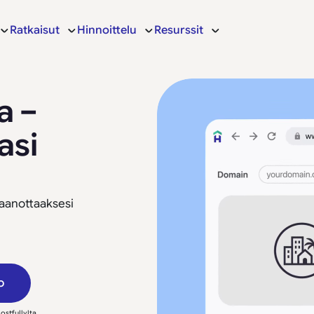
Ratkaisut
Hinnoittelu
Resurssit
a –
asi
taanottaaksesi
o
ostfullylta