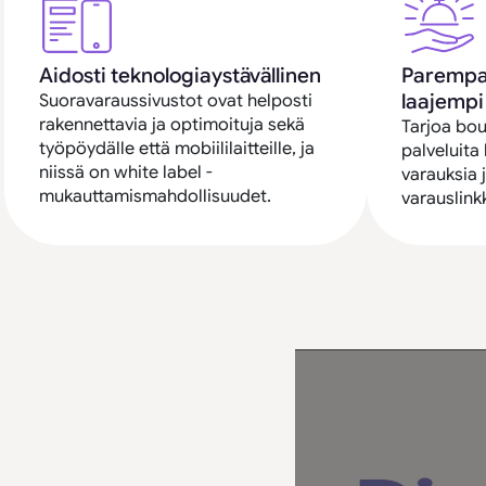
Aidosti teknologiaystävällinen
Parempaa
laajempi
Suoravaraussivustot ovat helposti
rakennettavia ja optimoituja sekä
Tarjoa bo
työpöydälle että mobiililaitteille, ja
palveluita
niissä on white label -
varauksia 
mukauttamismahdollisuudet.
varauslink