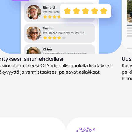
rityksesi, sinun ehdoillasi
Uus
akiinnuta maineesi OTA:iden ulkopuolella lisätäksesi
Kasv
äkyvyyttä ja varmistaaksesi palaavat asiakkaat.
palk
hinno