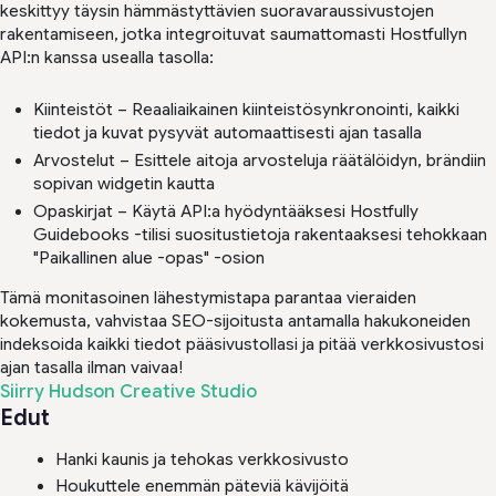
keskittyy täysin hämmästyttävien suoravaraussivustojen
rakentamiseen, jotka integroituvat saumattomasti Hostfullyn
API:n kanssa usealla tasolla:
Kiinteistöt – Reaaliaikainen kiinteistösynkronointi, kaikki
tiedot ja kuvat pysyvät automaattisesti ajan tasalla
Arvostelut – Esittele aitoja arvosteluja räätälöidyn, brändiin
sopivan widgetin kautta
Opaskirjat – Käytä API:a hyödyntääksesi Hostfully
Guidebooks -tilisi suositustietoja rakentaaksesi tehokkaan
"Paikallinen alue -opas" -osion
Tämä monitasoinen lähestymistapa parantaa vieraiden
kokemusta, vahvistaa SEO-sijoitusta antamalla hakukoneiden
indeksoida kaikki tiedot pääsivustollasi ja pitää verkkosivustosi
ajan tasalla ilman vaivaa!
Siirry Hudson Creative Studio
Edut
Hanki kaunis ja tehokas verkkosivusto
Houkuttele enemmän päteviä kävijöitä