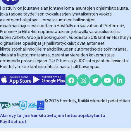
Hostfully on joustava alan johtava loma-asuntojen ohjelmistoalusta,
joka tarjoaa täydellisen työkalusarjan lyhytaikaisten vuokra-
asuntojen hallintaan. Loma-asuntojen hallinnoijien
maailmanlaajuisesti luottama Hostfully on saavuttanut Preferred-,
Premier- ja Elite-kumppanistatuksen johtavilla varausalustoilla,
kuten Airbnb, Vrbo ja Booking.com. Vuodesta 2015 lähtien Hostfullyn
digitaaliset opaskirjat ja hallintatyökalut ovat antaneet
kiinteistönhallinnoijille mahdollisuuden automatisoida toimintansa,
skaalata liiketoimintaansa, parantaa vieraiden kokemusta ja
optimoida prosessejaan. 24/7-tuen ja yli 100 integraation ansiosta
Hostfully tekee kiinteistönhallinnasta hallittavampaa.
© 2026 Hostfully, Kaikki oikeudet pidätetään.
Älä myy tai jaa henkilötietojani
Tietosuojakäytäntö
Käyttöehdot