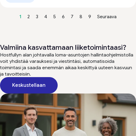
1
2
3
4
5
6
7
8
9
Seuraava
Valmiina kasvattamaan liiketoimintaasi?
Hostfullyn alan johtavalla loma-asuntojen hallintaohjelmistolla
voit yhdistää varauksesi ja viestintäsi, automatisoida
toimintasi ja saada enemmän aikaa keskittyä uuteen kasvuun
ja tavoitteisiin.
Keskustellaan