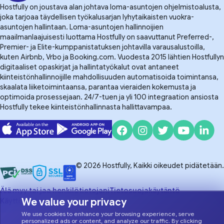
Hostfully on joustava alan johtava loma-asuntojen ohjelmistoalusta,
joka tarjoaa täydellisen työkalusarjan lyhytaikaisten vuokra-
asuntojen hallintaan. Loma-asuntojen hallinnoijien
maailmanlaajuisesti luottama Hostfully on saavuttanut Preferred-,
Premier- ja Elite-kumppanistatuksen johtavilla varausalustoilla,
kuten Airbnb, Vrbo ja Booking.com. Vuodesta 2015 lähtien Hostfullyn
digitaaliset opaskirjat ja hallintatyökalut ovat antaneet
kiinteistönhallinnoijille mahdollisuuden automatisoida toimintansa,
skaalata liiketoimintaansa, parantaa vieraiden kokemusta ja
optimoida prosessejaan. 24/7-tuen ja yli 100 integraation ansiosta
Hostfully tekee kiinteistönhallinnasta hallittavampaa.
© 2026 Hostfully, Kaikki oikeudet pidätetään.
Älä myy tai jaa henkilötietojani
Tietosuojakäytäntö
We value your privacy
Käyttöehdot
We use cookies to enhance your browsing experience, serve
personalized ads or content, and analyze our traffic. By clicking