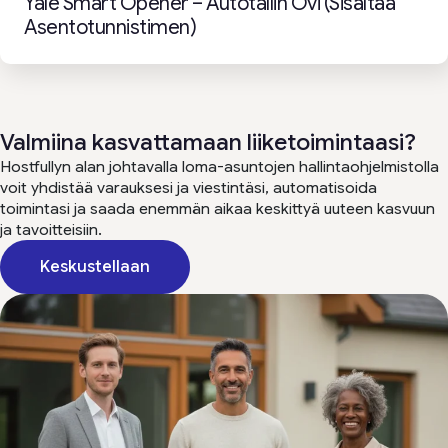
Yale Smart Opener – Autotallin Ovi (sisältää
Asentotunnistimen)
Valmiina kasvattamaan liiketoimintaasi?
Hostfullyn alan johtavalla loma-asuntojen hallintaohjelmistolla
voit yhdistää varauksesi ja viestintäsi, automatisoida
toimintasi ja saada enemmän aikaa keskittyä uuteen kasvuun
ja tavoitteisiin.
Keskustellaan