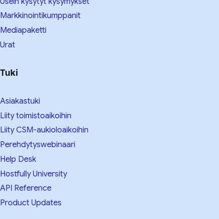
Usein kysytyt kysymykset
Markkinointikumppanit
Mediapaketti
Urat
Tuki
Asiakastuki
Liity toimistoaikoihin
Liity CSM-aukioloaikoihin
Perehdytyswebinaari
Help Desk
Hostfully University
API Reference
Product Updates