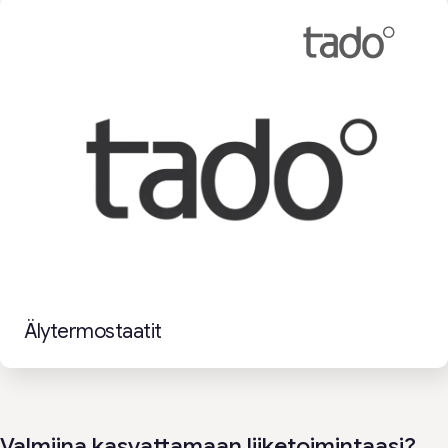
Älytermostaatit
Valmiina kasvattamaan liiketoimintaasi?