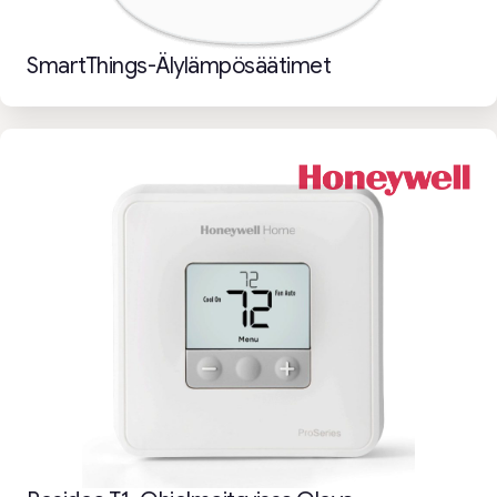
SmartThings-Älylämpösäätimet