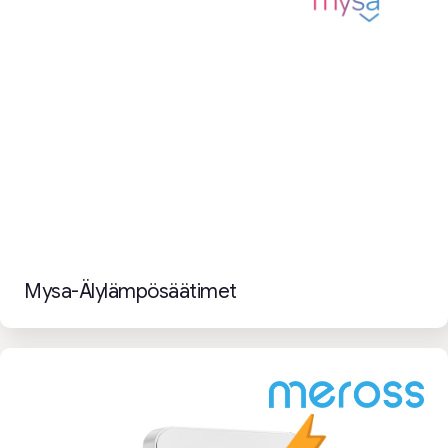
Mysa-Älylämpösäätimet