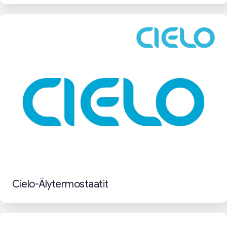
Cielo-Älytermostaatit