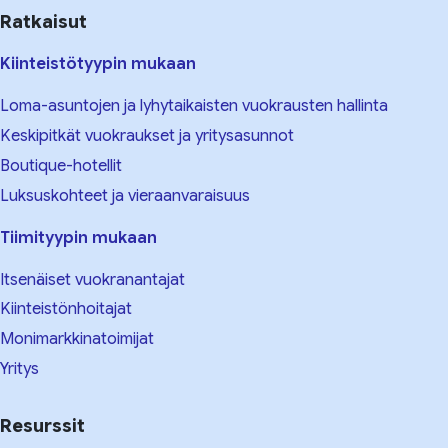
Ratkaisut
Kiinteistötyypin mukaan
Loma-asuntojen ja lyhytaikaisten vuokrausten hallinta
Keskipitkät vuokraukset ja yritysasunnot
Boutique-hotellit
Luksuskohteet ja vieraanvaraisuus
Tiimityypin mukaan
Itsenäiset vuokranantajat
Kiinteistönhoitajat
Monimarkkinatoimijat
Yritys
Resurssit