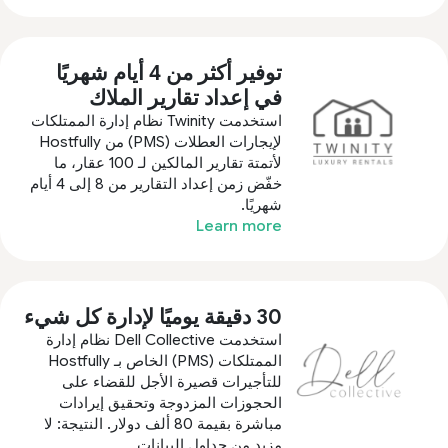
توفير أكثر من 4 أيام شهريًا
في إعداد تقارير الملاك
استخدمت Twinity نظام إدارة الممتلكات
لإيجارات العطلات (PMS) من Hostfully
لأتمتة تقارير المالكين لـ 100 عقار، ما
خفّض زمن إعداد التقارير من 8 إلى 4 أيام
شهريًا.
Learn more
30 دقيقة يوميًا لإدارة كل شيء
استخدمت Dell Collective نظام إدارة
الممتلكات (PMS) الخاص بـ Hostfully
للتأجيرات قصيرة الأجل للقضاء على
الحجوزات المزدوجة وتحقيق إيرادات
مباشرة بقيمة 80 ألف دولار. النتيجة: لا
مزيد من جداول البيانات.