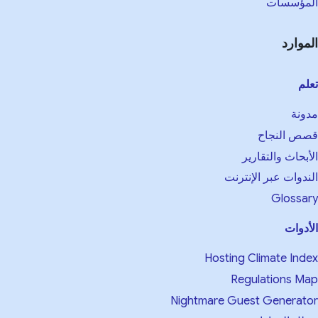
مؤسسات
موارد
لم
ونة
ص النجاح
أبحاث والتقارير
ندوات عبر الإنترنت
Glossa
أدوات
Hosting Climate Ind
Regulations M
Nightmare Guest Generat