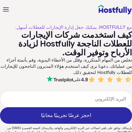
دارة الإيجارات للعطلات أسهل.
يف استخدمت شركات الإيجارات
للعطلات الناجحة Hostfully لزيادة
لأرباح وتوفير الوقت.
لص من المهام المتكررة، وقلل من الأخطاء اليدوية، وقم بأتمتة أجزاء
 عملياتك. دعونا نرى كيف استخدم هؤلاء المديرون الناجحون للإيجارات
ت Hostfully لتحقيق ذلك.
4.8
على
احجز عرضًا تجريبيًا مجانيًا
بإرسالك، توافق على تلقي اتصالات عبر البريد الإلكتروني والهاتف والرسائل النصية القصيرة (SMS) من