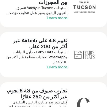
بين الحجوزات
استبدلت Vacay in Tucson تنسيق
التجهيز اليدوي بسير عمل تنظيف مؤتمت.
Learn more
تقييم 4.8 على Airbnb عبر
أكثر من 200 عقار.
استبدلت Fairy Flats جداول البيانات
وWhatsApp بعمليات منظمة عبر أكثر من
200 عقار.
Learn more
تجارب ضيوف من فئة 5 نجوم،
عبر أكثر من 250 عقارًا
كيف يدير تيم هابارد، الرئيس التنفيذي