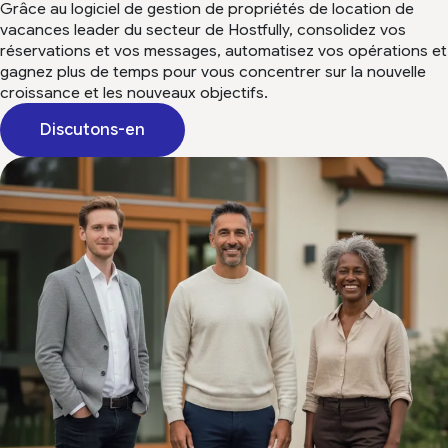
Tony H
devenue un élément essentiel de nos
Grâce au logiciel de gestion de propriétés de location de
David L.
Trustpilot
permette de gérer plusieurs propriétés
opérations.”
Capterra
vacances leader du secteur de Hostfully, consolidez vos
G2
et toutes nos tâches, intégrées à
réservations et vos messages, automatisez vos opérations et
Pricelabs, de manière fluide, pour
gagnez plus de temps pour vous concentrer sur la nouvelle
Utilisateur G2
croissance et les nouveaux objectifs.
l’équivalent d’une nuit de réservation par
G2
mois !
Discutons-en
Je le recommande vivement à toute
personne ayant une ou plusieurs
propriétés.
”
Michael R.
Capterra