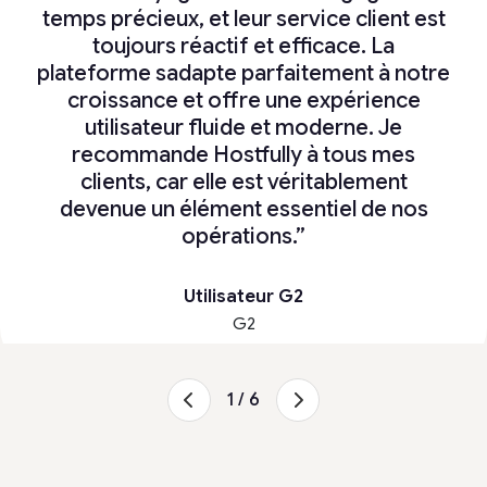
Mon épouse apprécie particulièrement le
expérience à mes voyageurs et simplifie
temps précieux, et leur service client est
fait qu’elle puisse automatiser les
toujours réactif et efficace. La
mon quotidien.”
Keith Freedman
Michael H
messages et les déclencher en fonction
plateforme sadapte parfaitement à notre
HOSTWELL
G2
de paramètres qu’elle peut personnaliser
croissance et offre une expérience
Juan Vault
et modifier quand elle le souhaite.
utilisateur fluide et moderne. Je
J’apprécie le support client et la réactivité
recommande Hostfully à tous mes
face aux questions/problèmes. Et
clients, car elle est véritablement
surtout, j’apprécie le fait que cela nous
devenue un élément essentiel de nos
permette de gérer plusieurs propriétés
opérations.”
et toutes nos tâches, intégrées à
Pricelabs, de manière fluide, pour
Utilisateur G2
l’équivalent d’une nuit de réservation par
G2
mois !
Je le recommande vivement à toute
1 / 6
personne ayant une ou plusieurs
propriétés.
”