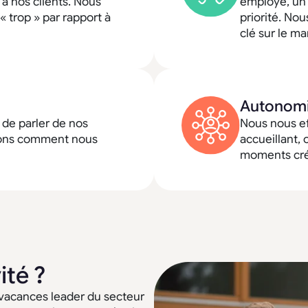
à nos clients. Nous
employé, un 
 trop » par rapport à
priorité. Nou
clé sur le ma
Autonomi
 de parler de nos
Nous nous ef
ndons comment nous
accueillant, 
moments créé
ité ?
 vacances leader du secteur