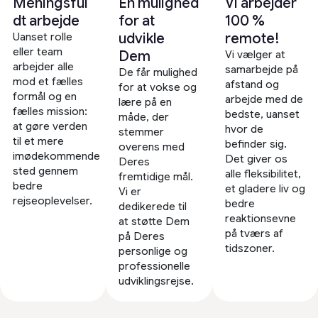
Meningsful
En mulighed
Vi arbejder
dt arbejde
for at
100 %
udvikle
remote!
Uanset rolle
eller team
Dem
Vi vælger at
arbejder alle
samarbejde på
De får mulighed
mod et fælles
afstand og
for at vokse og
formål og en
arbejde med de
lære på en
fælles mission:
bedste, uanset
måde, der
at gøre verden
hvor de
stemmer
til et mere
befinder sig.
overens med
imødekommende
Det giver os
Deres
sted gennem
alle fleksibilitet,
fremtidige mål.
bedre
et gladere liv og
Vi er
rejseoplevelser.
bedre
dedikerede til
reaktionsevne
at støtte Dem
på tværs af
på Deres
tidszoner.
personlige og
professionelle
udviklingsrejse.