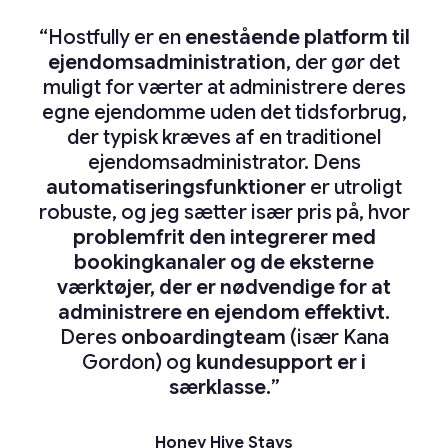
“Selve platformen er intuitiv og kraftfuld,
“Hostfully er en
“Skiftet til Hostfully gjorde det muligt for
“Jeg elsker kalenderen – især de nyeste
“Vi testede syv platforme, før vi valgte
“Enestående initiativ og support”
enestående platform til
mig at annoncere alle ejendommene på
men det, der virkelig gjorde forskellen,
ejendomsadministration
Hostfully. Som en COO med fokus på
opdateringer. Den er fantastisk.”
, der gør det
Airbnb, Vrbo og Booking.com. Før var det
muligt for værter at administrere deres
systemer har jeg oplevet, at det er
var kvaliteten af servicen.”
CJ Mañacap
simpelthen ikke realistisk på grund af det
egne ejendomme uden det tidsforbrug,
utroligt effektivt og skalerbart. Det er
Rick Armour
Trustpilot
vokset med os fra 2 til 20 ejendomme, og
manuelle arbejde, der krævedes for at
der typisk kræves af en traditionel
Maria Kelaiditi
RJA VACATION RENTALS
supportteamet er i verdensklasse.”
ejendomsadministrator. Dens
undgå dobbeltbookinger.”
Trustpilot
automatiseringsfunktioner
er utroligt
robuste, og jeg sætter især pris på, hvor
Madeleine Raiford-Holland
Nick Halverson
problemfrit den integrerer med
OSA PROPERTY MANAGEMENT
bookingkanaler og de eksterne
værktøjer, der er nødvendige for at
administrere en ejendom effektivt
.
Deres
onboardingteam
(især Kana
Gordon) og
kundesupport er i
særklasse.
”
Honey Hive Stays