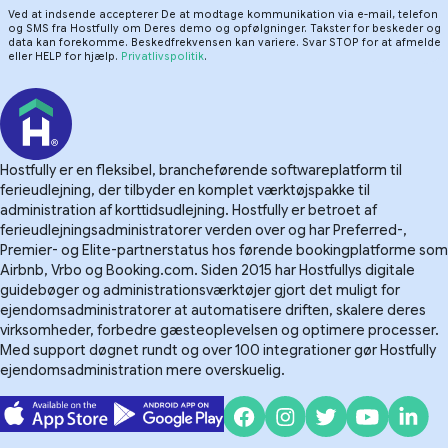
Ved at indsende accepterer De at modtage kommunikation via e-mail, telefon
og SMS fra Hostfully om Deres demo og opfølgninger. Takster for beskeder og
data kan forekomme. Beskedfrekvensen kan variere. Svar STOP for at afmelde
eller HELP for hjælp.
Privatlivspolitik
.
Hostfully er en fleksibel, brancheførende softwareplatform til
ferieudlejning, der tilbyder en komplet værktøjspakke til
administration af korttidsudlejning. Hostfully er betroet af
ferieudlejningsadministratorer verden over og har Preferred-,
Premier- og Elite-partnerstatus hos førende bookingplatforme som
Airbnb, Vrbo og Booking.com. Siden 2015 har Hostfullys digitale
guidebøger og administrationsværktøjer gjort det muligt for
ejendomsadministratorer at automatisere driften, skalere deres
virksomheder, forbedre gæsteoplevelsen og optimere processer.
Med support døgnet rundt og over 100 integrationer gør Hostfully
ejendomsadministration mere overskuelig.