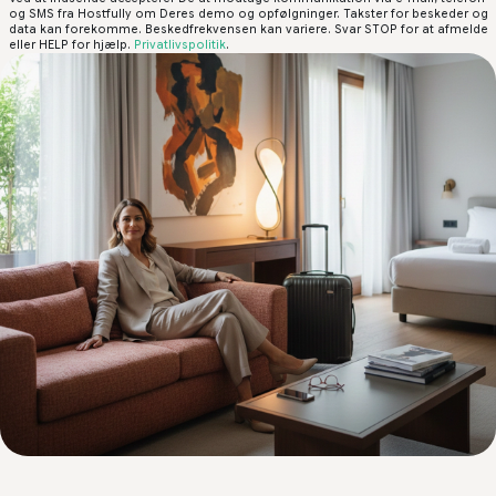
og SMS fra Hostfully om Deres demo og opfølgninger. Takster for beskeder og
data kan forekomme. Beskedfrekvensen kan variere. Svar STOP for at afmelde
eller HELP for hjælp.
Privatlivspolitik
.