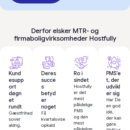
Derfor elsker MTR- og
firmaboligvirksomheder Hostfully
Kund
Deres
Ro i
PMS’e
esupp
succe
sindet
t, der
ort
s
udvikl
Hostfully
er det
døgn
betyd
er sig
mest
et
er
Har De
pålidelige
en god
rundt
noget
PMS
idé,
Gæstfrihed
Få
og den
der kan
sover
kvartalsvise
mest
gøre
aldrig,
opkald
pålidelige