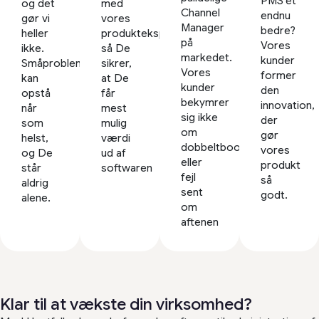
PMS’et
og det
med
Channel
endnu
gør vi
vores
Manager
bedre?
heller
produkteksperter,
på
Vores
ikke.
så De
markedet.
kunder
Småproblemer
sikrer,
Vores
former
kan
at De
kunder
den
opstå
får
bekymrer
innovation,
når
mest
sig ikke
der
som
mulig
om
gør
helst,
værdi
dobbeltbookinger
vores
og De
ud af
eller
produkt
står
softwaren
fejl
så
aldrig
sent
godt.
alene.
om
aftenen
Klar til at vækste din virksomhed?