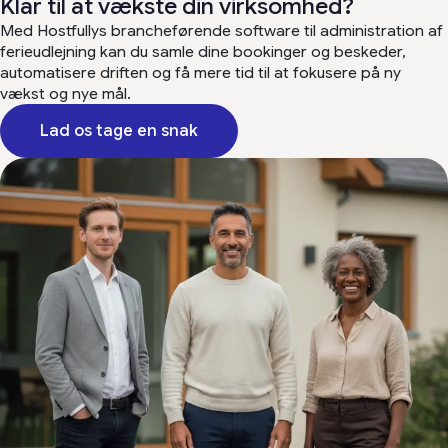
bedste oplevelse uden sammenligning.
brugeroplevelse. Jeg anbefaler Hostfully
”
Klar til at vækste din virksomhed?
spørgsmål/problemer. Mest af alt elsker
til alle mine kunder, fordi det virkelig er
Capterra
Med Hostfullys brancheførende software til administration af
Honey Hive Stays
jeg, at det gør det muligt for os at
blevet en uundværlig del af vores drift.”
ferieudlejning kan du samle dine bookinger og beskeder,
David L.
Trustpilot
administrere flere ejendomme og alle
automatisere driften og få mere tid til at fokusere på ny
G2
vores opgaver, integreret med Pricelabs,
vækst og nye mål.
G2-bruger
problemfrit – for hvad der svarer til én
Lad os tage en snak
G2
nats booking om måneden!
Kan varmt anbefales til alle med én eller
flere ejendomme.
”
Michael R.
Capterra