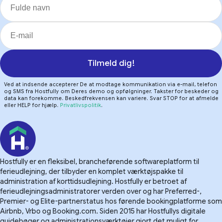
Tilmeld dig!
Ved at indsende accepterer De at modtage kommunikation via e-mail, telefon
og SMS fra Hostfully om Deres demo og opfølgninger. Takster for beskeder og
data kan forekomme. Beskedfrekvensen kan variere. Svar STOP for at afmelde
eller HELP for hjælp.
Privatlivspolitik
.
Hostfully er en fleksibel, brancheførende softwareplatform til
ferieudlejning, der tilbyder en komplet værktøjspakke til
administration af korttidsudlejning. Hostfully er betroet af
ferieudlejningsadministratorer verden over og har Preferred-,
Premier- og Elite-partnerstatus hos førende bookingplatforme som
Airbnb, Vrbo og Booking.com. Siden 2015 har Hostfullys digitale
guidebøger og administrationsværktøjer gjort det muligt for