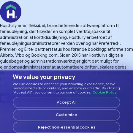
Hostfully er en fleksibel, brancheførende softwareplatform til
ferieudlejning, der tilbyder en komplet værktøjspakke til
administration af korttidsudlejning. Hostfully er betroet af
ferieudlejningsadministratorer verden over og har Preferred-,
Premier- og Elite-partnerstatus hos førende bookingplatforme som
Airbnb, Vrbo og Booking.com. Siden 2015 har Hostfullys digitale
guidebøger og administrationsværktøjer gjort det muligt for
ejendomsadministratorer at automatisere driften, skalere deres
virksomheder, forbedre gæsteoplevelsen og optimere processer.
We value your privacy
Med support døgnet rundt og over 100 integrationer gør Hostfully
We use cookies to enhance your browsing experience, serve
ejendomsadministration mere overskuelig.
personalized ads or content, and analyze our traffic. By clicking
"Accept All", you consent to our use of cookies.
Cookie Policy
Accept All
Customize
© 2026 Hostfully. Alle rettigheder forbeholdes.
Reject non-essential cookies