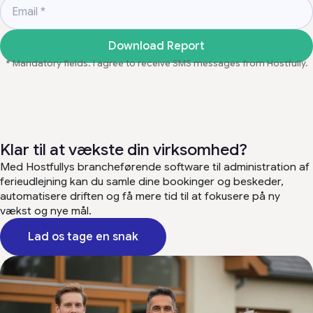
Email
*
Download Report
* Mandatory fields. I agree to receive SMS messages from Hostfully.
Klar til at vækste din virksomhed?
Med Hostfullys brancheførende software til administration af
ferieudlejning kan du samle dine bookinger og beskeder,
automatisere driften og få mere tid til at fokusere på ny
vækst og nye mål.
Lad os tage en snak