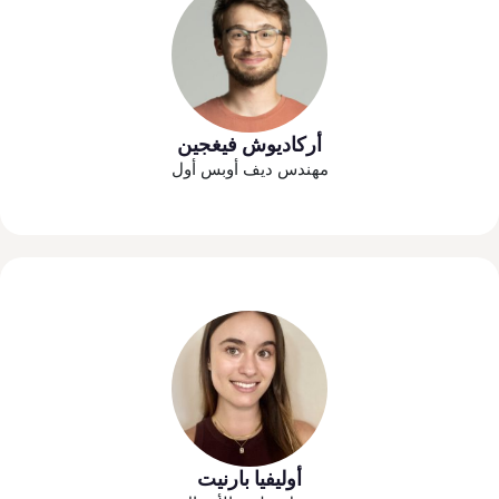
أركاديوش فيغجين
مهندس ديف أوبس أول
أوليفيا بارنيت