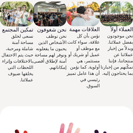
عملاء أولاً
العلاقات مهمة
تمكين المجتمع
نحن شغوفون
ن موجودون
نؤمن بأن كل
نسعى لخلق
نحن نوظف
ضل عملائنا.
علاقة، سواء كانت
مساحة آمنة
الأشخاص الذين
دلاً من إخبار
مع موظف أو
شاملة ومرحبة،
يحبون ما يفعلونه
لائنا عن
عميل أو شريك أو
حيث يتم الاحتفال
ونوفر لهم مساحة
تجاتنا، فإننا
مستثمر، هي
بالاختلافات وإثراء
آمنة لإطلاق أقصى
كّنهم من إخبارنا
أولوية. كما نؤمن
اللحظات التي
إمكاناتهم.
ا يحتاجون إليه.
أن هذا عامل تمييز
يخلقها ضيوف
رئيسي في
عملائنا.
السوق.