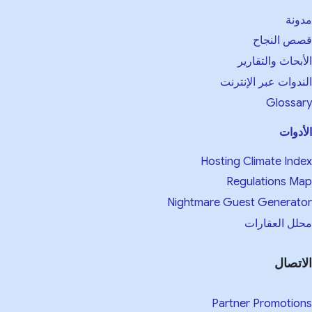
ونة
ص النجاح
أبحاث والتقارير
ندوات عبر الإنترنت
Glossa
أدوات
Hosting Climate Ind
Regulations M
Nightmare Guest Generat
لل العقارات
اتصال
Partner Promotio