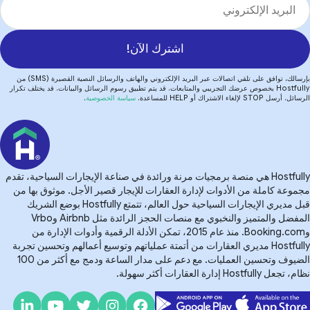
اشترك الآن!
بإرسالك، توافق على تلقي اتصالات عبر البريد الإلكتروني والهاتف والرسائل النصية القصيرة (SMS) من
Hostfully بخصوص عرضك التجريبي والمتابعات. قد يتم تطبيق رسوم الرسائل والبيانات. قد يختلف تكرار
 أرسل STOP لإلغاء الاشتراك أو HELP للمساعدة.
سياسة الخصوصية
.
Hostfully هي منصة برمجيات مرنة ورائدة في صناعة الإيجارات السياحية، تقدم
موعة كاملة من الأدوات لإدارة العقارات للإيجار قصير الأجل. موثوق بها من
قبل مديري الإيجارات السياحية حول العالم، تتمتع Hostfully بوضع الشريك
المفضل والمتميز والنخبوي مع منصات الحجز الرائدة مثل Airbnb وVrbo
وBooking.com. منذ عام 2015، تمكن الأدلة الرقمية وأدوات الإدارة من
Hostfully مديري العقارات من أتمتة عملياتهم وتوسيع أعمالهم وتحسين تجربة
الضيوف وتحسين العمليات. مع دعم على مدار الساعة ودمج مع أكثر من 100
جعل Hostfully إدارة العقارات أكثر سهولة.