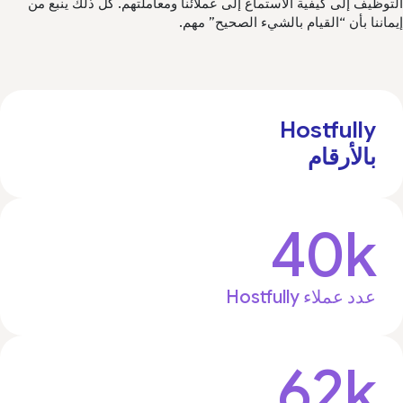
توظيف إلى كيفية الاستماع إلى عملائنا ومعاملتهم. كل ذلك ينبع من
ماننا بأن “القيام بالشيء الصحيح” مهم.
Hostfully
بالأرقام
40k
عدد عملاء Hostfully
62k