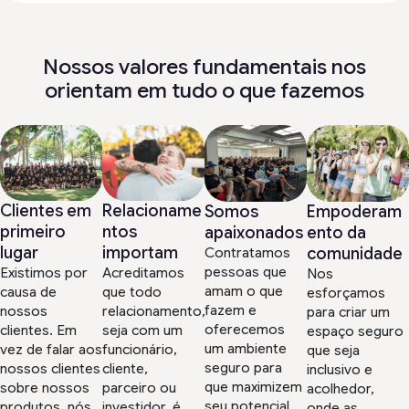
Nossos valores fundamentais nos
orientam em tudo o que fazemos
Clientes em
Relacioname
Empoderam
Somos
primeiro
ntos
ento da
apaixonados
lugar
importam
comunidade
Contratamos
pessoas que
Existimos por
Acreditamos
Nos
amam o que
causa de
que todo
esforçamos
fazem e
nossos
relacionamento,
para criar um
oferecemos
clientes. Em
seja com um
espaço seguro
um ambiente
vez de falar aos
funcionário,
que seja
seguro para
nossos clientes
cliente,
inclusivo e
que maximizem
sobre nossos
parceiro ou
acolhedor,
seu potencial.
produtos, nós
investidor, é
onde as