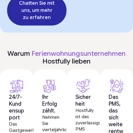
Chatten Sie mit
uns, um mehr
zu erfahren
Warum
Ferienwohnungsunternehmen
Hostfully lieben
24/7-
Ihr
Sicher
Das
Kund
Erfolg
heit
PMS,
ensup
zählt.
das
Hostfully
ist das
port
sich
Nehmen
zuverlässigste
Sie
weite
Das
PMS
vierteljährlich
Gastgewerbe
rentw