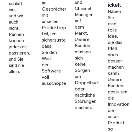
und
an
schläft
ickelt
Channel
Gesprächen
nie,
Haben
Manager
mit
und wir
Sie
auf
unseren
auch
eine
dem
Produktexperten
nicht.
tolle
Markt.
teil, um
Pannen
Idee,
Unsere
sicherzustellen,
können
die das
Kunden
dass
jederzeit
PMS
müssen
Sie den
passieren,
noch
sich
Wert
und Sie
besser
keine
der
sind nie
machen
Sorgen
Software
allein.
kann?
um
voll
Unsere
Doppelbuchungen
ausschöpfen
Kunden
oder
gestalten
nächtliche
die
Störungen
Innovation,
machen.
die
unser
Produkt
so