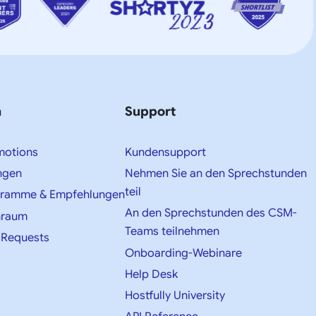
n
Support
motions
Kundensupport
ngen
Nehmen Sie an den Sprechstunden
teil
gramme & Empfehlungen
An den Sprechstunden des CSM-
nraum
Teams teilnehmen
 Requests
Onboarding-Webinare
Help Desk
Hostfully University