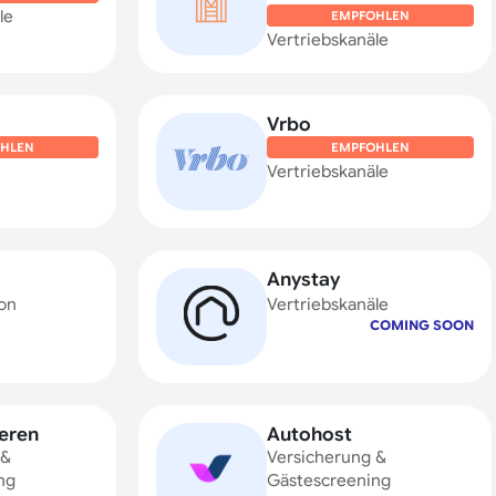
le
EMPFOHLEN
Vertriebskanäle
Vrbo
HLEN
EMPFOHLEN
Vertriebskanäle
Anystay
on
Vertriebskanäle
COMING SOON
ieren
Autohost
 &
Versicherung &
ng
Gästescreening