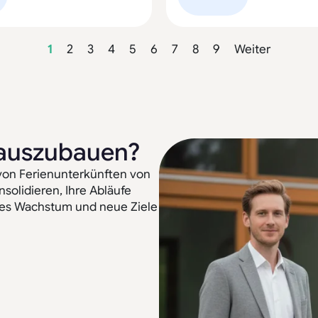
1
2
3
4
5
6
7
8
9
Weiter
t auszubauen?
von Ferienunterkünften von
solidieren, Ihre Abläufe
ues Wachstum und neue Ziele