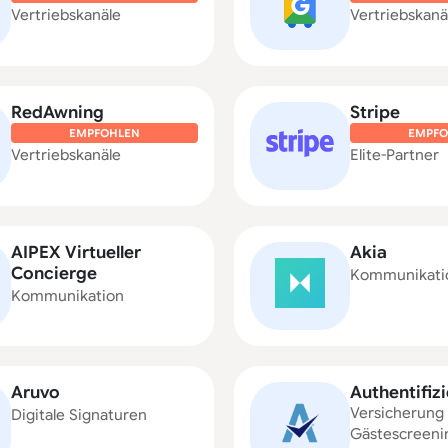
Vertriebskanäle
Vertriebskanä
RedAwning
Stripe
EMPFOHLEN
EMPFO
Vertriebskanäle
Elite-Partner
AIPEX Virtueller
Akia
Concierge
Kommunikati
Kommunikation
Aruvo
Authentifiz
Versicherung
Digitale Signaturen
Gästescreeni