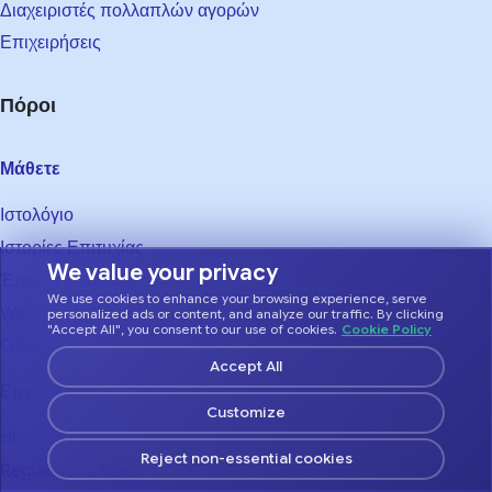
Διαχειριστές πολλαπλών αγορών
Επιχειρήσεις
Πόροι
Μάθετε
Ιστολόγιο
Ιστορίες Επιτυχίας
We value your privacy
Έρευνα & Αναφορές
We use cookies to enhance your browsing experience, serve
Webinars
personalized ads or content, and analyze our traffic. By clicking
"Accept All", you consent to our use of cookies.
Cookie Policy
Glossary
Accept All
Εργαλεία
Customize
Hosting Climate Index
Reject non-essential cookies
Regulations Map