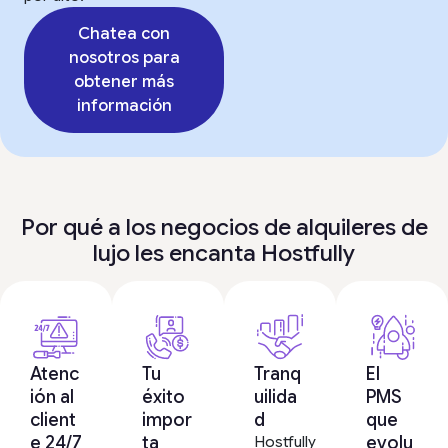
Chatea con
nosotros para
obtener más
información
Por qué a los negocios de alquileres de
lujo les encanta Hostfully
Atenc
Tu
Tranq
El
ión al
éxito
uilida
PMS
client
impor
d
que
e 24/7
ta
evolu
Hostfully