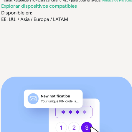
variar. Responde STOP para cancelar o HELP para obtener ayuda.
Política de Privacid
Explorar dispositivos compatibles
Disponible en:
EE. UU. / Asia / Europa / LATAM