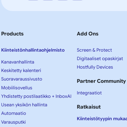
Products
Add Ons
Kiinteistönhallintaohjelmisto
Screen & Protect
Digitaaliset opaskirjat
Kanavanhallinta
Hostfully Devices
Keskitetty kalenteri
Suoravaraussivusto
Partner Community
Mobiilisovellus
Integraatiot
Yhdistetty postilaatikko + InboxAI
Usean yksikön hallinta
Ratkaisut
Automaatio
Kiinteistötyypin muka
Varausputki