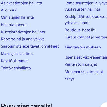
Asiakastietojen hallinta
Loma-asuntojen ja lyhyt
vuokrausten hallinta
Avoin API
Keskipitkät vuokraukset
Omistajien hallinta
yritysasunnot
Hallintapaneeli
Boutique-hotellit
Kiinteistötietojen hallinta
Luksuskohteet ja vieraa
Raportointi ja analytiikka
Saapumista edeltävät lomakkeet
Tiimityypin mukaan
Maksujen käsittely
Itsenäiset vuokranantaj
Käyttöoikeudet
Kiinteistönhoitajat
Tehtävienhallinta
Monimarkkinatoimijat
Yritys
Pysy ajan tasalla!