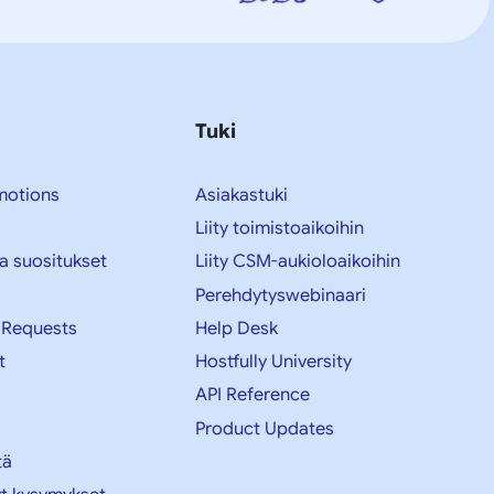
Tuki
motions
Asiakastuki
Liity toimistoaikoihin
a suositukset
Liity CSM-aukioloaikoihin
Perehdytyswebinaari
 Requests
Help Desk
t
Hostfully University
API Reference
Product Updates
tä