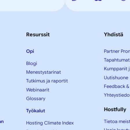
Resurssit
Yhdistä
Opi
Partner Pro
Tapahtumat
Blogi
Kumppanit j
Menestystarinat
Uutishuone
Tutkimus ja raportit
Feedback &
Webinaarit
Yhteystiedo
Glossary
Hostfully
Työkalut
Tietoa meis
an
Hosting Climate Index