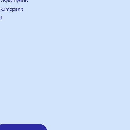
yt kysymykset
ikumppanit
i