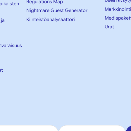
Usein kysyt
Regulations Map
aikaisten
Markkinoint
Nightmare Guest Generator
Mediapakett
Kiinteistöanalysaattori
 ja
Urat
nvaraisuus
at