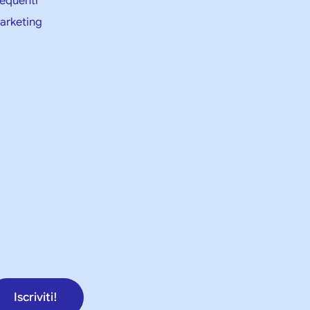
equenti
marketing
Iscriviti!