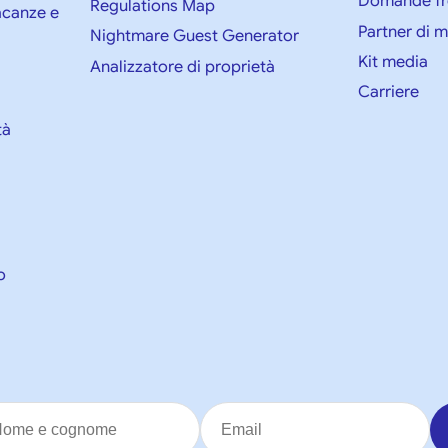
Domande fr
Regulations Map
vacanze e
Partner di 
Nightmare Guest Generator
Kit media
Analizzatore di proprietà
Carriere
tà
o