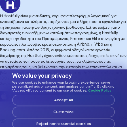
Η Hostfully είναι μια ευέλικτη, κορυφαία πλατφόρμα λογισμικού για
ενοικιαζόμενα καταλύματα, παρέχοντας μια πλήρη σουίτα εργαλείων για
τη διαχείριση ακινήτων βραχυχρόνιας μίσθωσης. Εμπιστευμένη από
διαχειριστές ενοικιαζόμενων καταλυμάτων παγκοσμίως, η Hostfully
κατέχει την ιδιότητα του Προτιμώμενου, Premier και Elite συνεργάτη με
κορυφαίες πλατφόρμες κρατήσεων όπως η Airbnb, η Vrbo και η
Booking.com. Από το 2015, οι ψηφιακοί οδηγοί και τα εργαλεία
διαχείρισης της Hostfully έχουν ενδυναμώσει τους διαχειριστές ακινήτων
να αυτοματοποιήσουν τις λειτουργίες τους, να κλιμακώσουν τις
επιχειρήσεις τους, να βελτιώσουν την εμπειρία των επισκεπτών και να
βελτιστοποιήσουν τις διαδικασίες. Με υποστήριξη 24/7 και πάνω από
We value your privacy
100 ενσωματώσεις, η Hostfully καθιστά τη διαχείριση ακινήτων πιο
We use cookies to enhance your browsing experience, serve
διαχειρίσιμη.
personalized ads or content, and analyze our traffic. By clicking
"Accept All", you consent to our use of cookies.
Cookie Policy
Accept All
Customize
© 2026 Hostfully, Με την επιφύλαξη παντός δικαιώματος.
Reject non-essential cookies