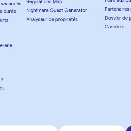
Foire aux qu
Regulations Map
e vacances
Partenaires
Nightmare Guest Generator
te durée
Dossier de 
Analyseur de propriétés
ents
Carrières
llerie
rs
hés