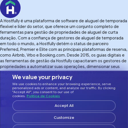
A Hostfully é uma plataforma de software de aluguel de temporada
flexível e líder do setor, que oferece um conjunto completo de
ferramentas para gestão de propriedades de aluguel de curta
duração. Com a confiança de gestores de aluguel de temporada
em todo o mundo, a Hostfully detém o status de parceiro
Preferred, Premier e Elite com as principais plataformas de reserva,
como Airbnb, Vrbo e Booking.com. Desde 2015, os guias digitais e
as ferramentas de gestão da Hostfully capacitaram os gestores de
propriedades a automatizar suas operações, dimensionar seus
negócios, aprimorar a experiência do hóspede e otimizar os
We value your privacy
processos. Com suporte 24 horas por dia, 7 dias por semana e mais
de 100 integrações, a Hostfully torna a gestão de propriedades
We use cookies to enhance your browsing experience, serve
personalized ads or content, and analyze our traffic. By clicking
mais gerenciável.
"Accept All", you consent to our use of
cookies.
Política de Cookies
Accept All
Customize
© 2026 Hostfully, Todos os direitos reservados.