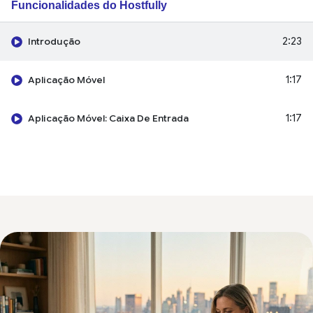
Funcionalidades do Hostfully
10 Videos
2:23
Introdução
1:17
Aplicação Móvel
1:17
Aplicação Móvel: Caixa De Entrada
1:22
Aplicação Móvel: Calendário
1:20
Portal Do Proprietário
1:49
Central Calendar
2:10
Unified Inbox
1:37
Análise