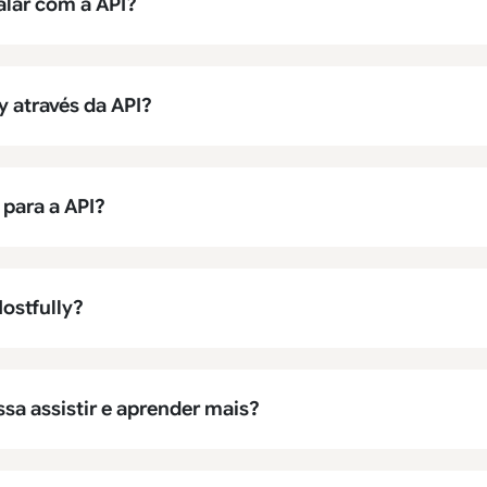
alar com a API?
y através da API?
para a API?
ostfully?
a assistir e aprender mais?