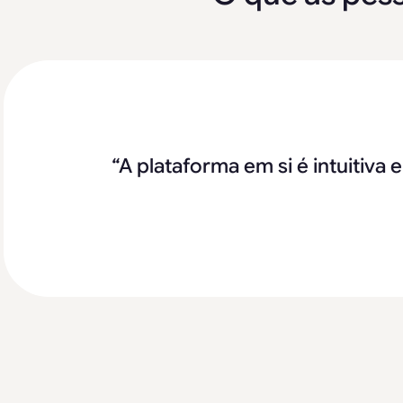
“A Hostfully tem sido um parce
“Esta é uma excelente plataform
“A expansão é muito replicável.
“A plataforma em si é intuitiva
“A Hostfully é uma
plataforma 
“Se 
massa. Criámos a infraestrutura
suas próprias propriedade
duração. O que realmente t
propriedades tradicional. As su
integrações fortes, suporte mu
especialmente a forma como
dias. A
externas necessárias para 
(especialmente 