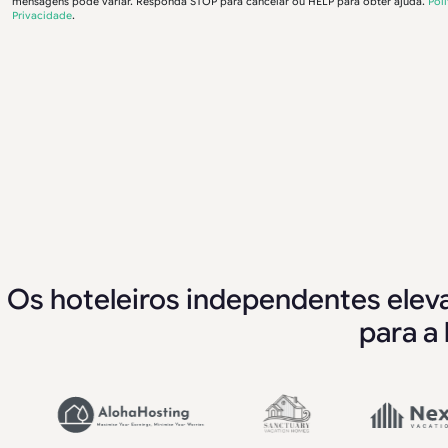
mensagens pode variar. Responda STOP para cancelar ou HELP para obter ajuda.
Polí
Privacidade
.
Os hoteleiros independentes eleva
para a