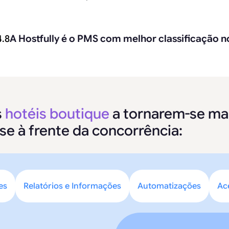
A Hostfully é o PMS com melhor classificação n
4.8
s
hotéis boutique
a tornarem-se mai
e à frente da concorrência:
es
Relatórios e Informações
Automatizações
Ac