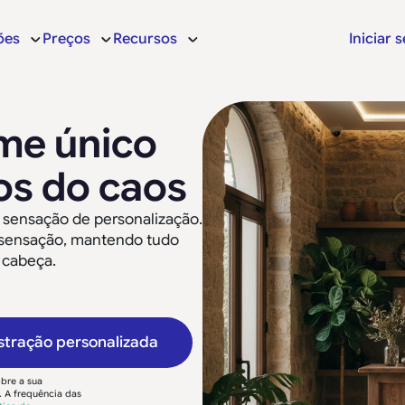
ões
Preços
Recursos
Iniciar 
me único
os do caos
sensação de personalização.
a sensação, mantendo tudo
 cabeça.
ração personalizada
bre a sua
 A frequência das