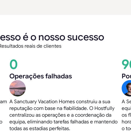
esso é o nosso sucesso
Resultados reais de clientes
0
9
Operações falhadas
Po
ram
A Sanctuary Vacation Homes construiu a sua
A S
reputação com base na fiabilidade. O Hostfully
equ
centralizou as operações e a coordenação da
os f
o
equipa, eliminando tarefas falhadas e mantendo
hor
todas as estadias perfeitas.
o t