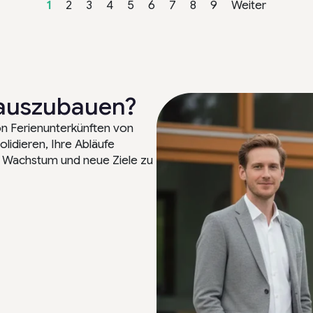
1
2
3
4
5
6
7
8
9
Weiter
t auszubauen?
on Ferienunterkünften von
lidieren, Ihre Abläufe
s Wachstum und neue Ziele zu