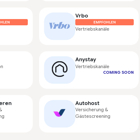
Vrbo
HLEN
EMPFOHLEN
Vertriebskanäle
Anystay
on
Vertriebskanäle
COMING SOON
ieren
Autohost
&
Versicherung &
ng
Gästescreening