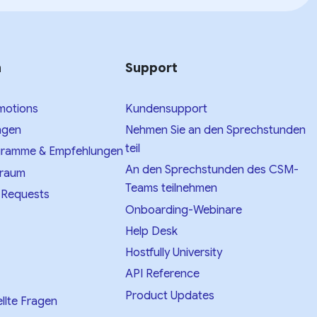
n
Support
motions
Kundensupport
ngen
Nehmen Sie an den Sprechstunden
teil
gramme & Empfehlungen
An den Sprechstunden des CSM-
nraum
Teams teilnehmen
 Requests
Onboarding-Webinare
Help Desk
Hostfully University
API Reference
Product Updates
llte Fragen