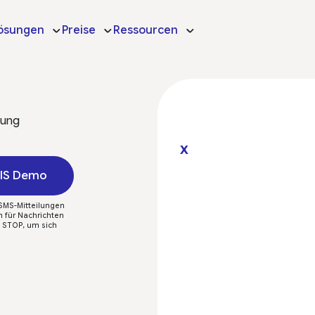
ösungen
Preise
Ressourcen
tung
X
TIS Demo
 SMS-Mitteilungen
n für Nachrichten
t STOP, um sich