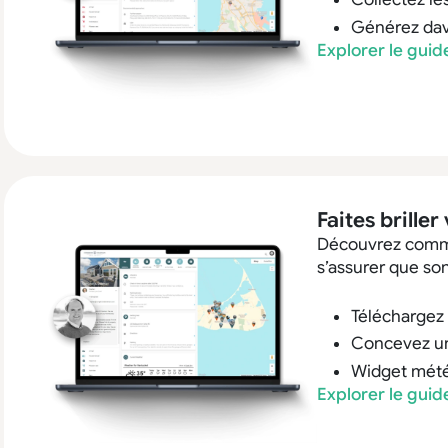
Générez dav
Explorer le gui
Faites brille
Découvrez commen
s’assurer que so
Téléchargez 
Concevez un 
Widget météo
Explorer le gui