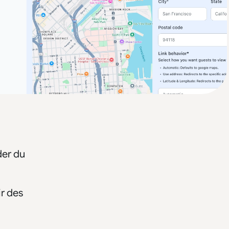
der du
ir des