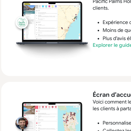
Pacific Palms Ho
clients.
Expérience d
Moins de que
Plus d’avis é
Explorer le gui
Écran d’accue
Voici comment le 
les clients à par
Personnalise
Collectez le