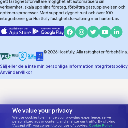
gett fastighetsförvaltare möjlighet att automatisera sin
verksamhet, skala upp sina företag, förbättra gästupplevelsen och
optimera processer. Med support dygnet runt och över 100
integrationer gör Hostfully fastighetsförvaltning mer hanterbar.
© 2026 Hostfully, Alla rättigheter förbehållna.
Sälj eller dela inte min personliga information
Integritetspolicy
Användarvillkor
We value your privacy
We use cookies to enhance your browsing experience, serve
personalized ads or content, and analyze our traffic. By clicking
"Accept All", you consent to our use of cookies.
Cookie Policy