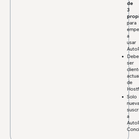
de
3
prop
para
empe
a
usar
Auto
Debe
ser
clien
actua
de
Hostf
Solo
nuev
suscr
a
Auto
Conc