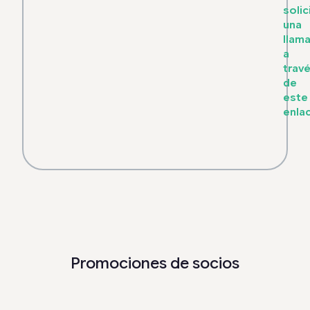
solic
una
llam
a
trav
de
este
enla
Promociones de socios