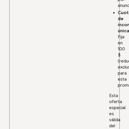
anunc
Cuot
de
inco
únic
Fija
en
100
$
(redu
exclu
para
esta
prom
Esta
oferta
especial
es
válida
del