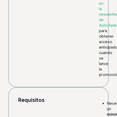
en
la
newslette
de
AutoRank
para
obtener
acceso
anticipad
cuando
se
lance
la
promoció
Requisitos
Neces
un
míni