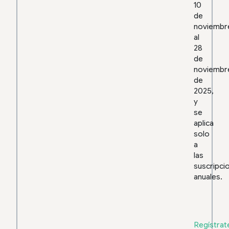
10
de
noviembr
al
28
de
noviembr
de
2025,
y
se
aplica
solo
a
las
suscripci
anuales.
Regístrat