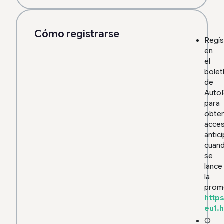
Cómo registrarse
Regís
en
el
bolet
de
Auto
para
obte
acce
antic
cuan
se
lance
la
prom
https
eu1.
O