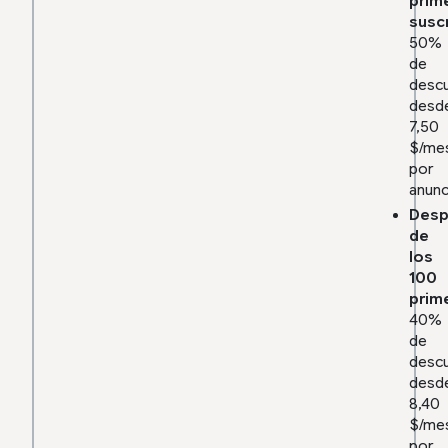
prim
susc
50%
de
desc
desd
7,50
$/me
por
anunc
Desp
de
los
100
prim
40%
de
desc
desd
8,40
$/me
por