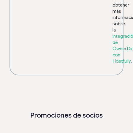
obtener
más
informaci
sobre
la
integraci
de
OwnerDir
con
Hostfully
.
Promociones de socios