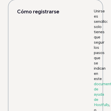
Cómo registrarse
Unirse
es
sencillo:
solo
tienes
que
seguir
los
pasos
que
se
indican
en
este
documen
de
ayuda
de
Hostfully
,
o