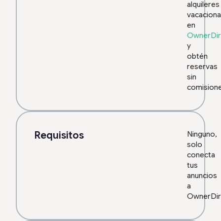
alquileres
vacaciona
en
OwnerDir
y
obtén
reservas
sin
comision
Requisitos
Ninguno,
solo
conecta
tus
anuncios
a
OwnerDir