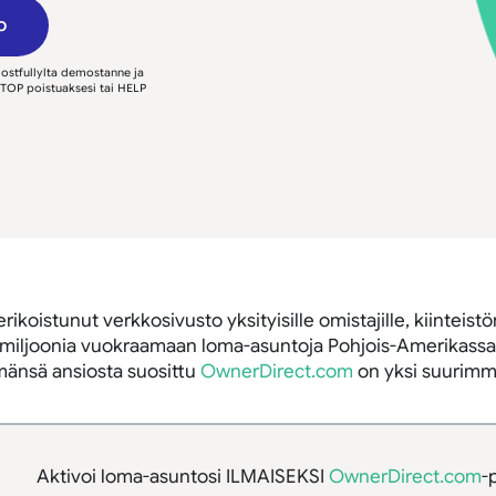
o
Hostfullylta demostanne ja
 STOP poistuaksesi tai HELP
oistunut verkkosivusto yksityisille omistajille, kiinteistönh
iljoonia vuokraamaan loma-asuntoja Pohjois-Amerikassa, E
ymänsä ansiosta suosittu
OwnerDirect.com
on yksi suurimmi
Aktivoi loma-asuntosi ILMAISEKSI
OwnerDirect.com
-