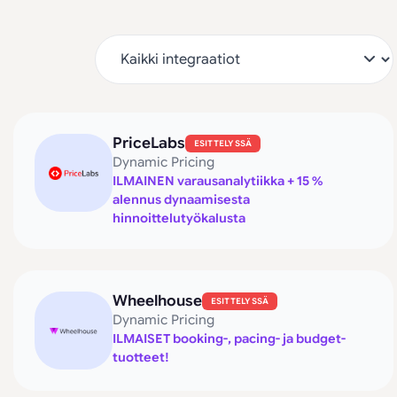
PriceLabs
ESITTELYSSÄ
Dynamic Pricing
ILMAINEN varausanalytiikka + 15 %
alennus dynaamisesta
hinnoittelutyökalusta
Wheelhouse
ESITTELYSSÄ
Dynamic Pricing
ILMAISET booking-, pacing- ja budget-
tuotteet!