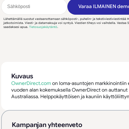
Varaa ILMAINEN dem
Lähettämällä suostut vastaanottamaan sähköposti-, puhelin- ja tekstiviestiviestintää 
jatkotoimista. Viesti- ja datamaksuja voi syntyä. Viestien tiheys voi vaihdella. Vastaa
saadaksesi apua.
Tietosuojakäytäntö
.
Kuvaus
OwnerDirect.com
on loma-asuntojen markkinointiin erik
vuoden alan kokemuksella OwnerDirect on auttanut m
Australiassa. Helppokäyttöisen ja kauniin käyttöliitt
Kampanjan yhteenveto