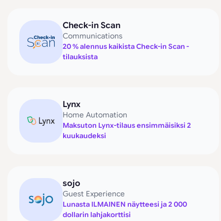
Check-in Scan
Communications
20 % alennus kaikista Check-in Scan -
tilauksista
Lynx
Home Automation
Maksuton Lynx-tilaus ensimmäisiksi 2
kuukaudeksi
sojo
Guest Experience
Lunasta ILMAINEN näytteesi ja 2 000
dollarin lahjakorttisi