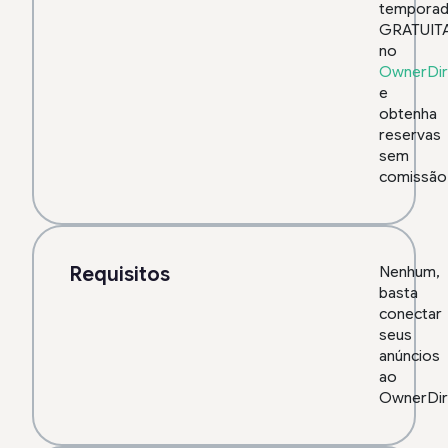
tempora
GRATUIT
no
OwnerDir
e
obtenha
reservas
sem
comissão
Requisitos
Nenhum,
basta
conectar
seus
anúncios
ao
OwnerDir