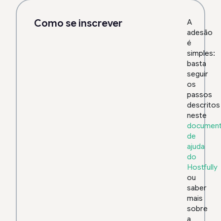
Como se inscrever
A
adesão
é
simples:
basta
seguir
os
passos
descritos
neste
documen
de
ajuda
do
Hostfully
ou
saber
mais
sobre
a