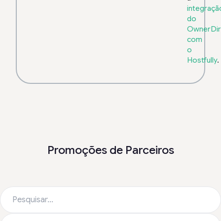
integraçã
do
OwnerDir
com
o
Hostfully
.
Promoções de Parceiros