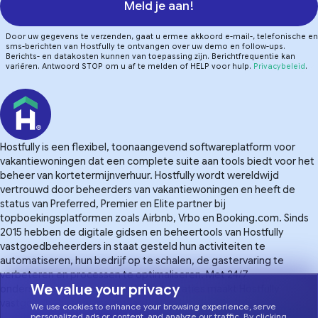
Meld je aan!
Door uw gegevens te verzenden, gaat u ermee akkoord e-mail-, telefonische en
sms-berichten van Hostfully te ontvangen over uw demo en follow-ups.
Berichts- en datakosten kunnen van toepassing zijn. Berichtfrequentie kan
variëren. Antwoord STOP om u af te melden of HELP voor hulp.
Privacybeleid
.
Hostfully is een flexibel, toonaangevend softwareplatform voor
vakantiewoningen dat een complete suite aan tools biedt voor het
beheer van kortetermijnverhuur. Hostfully wordt wereldwijd
vertrouwd door beheerders van vakantiewoningen en heeft de
status van Preferred, Premier en Elite partner bij
topboekingsplatformen zoals Airbnb, Vrbo en Booking.com. Sinds
2015 hebben de digitale gidsen en beheertools van Hostfully
vastgoedbeheerders in staat gesteld hun activiteiten te
automatiseren, hun bedrijf op te schalen, de gastervaring te
verbeteren en processen te optimaliseren. Met 24/7
We value your privacy
ondersteuning en meer dan 100 integraties maakt Hostfully
vastgoedbeheer hanteerbaarder.
We use cookies to enhance your browsing experience, serve
personalized ads or content, and analyze our traffic. By clicking