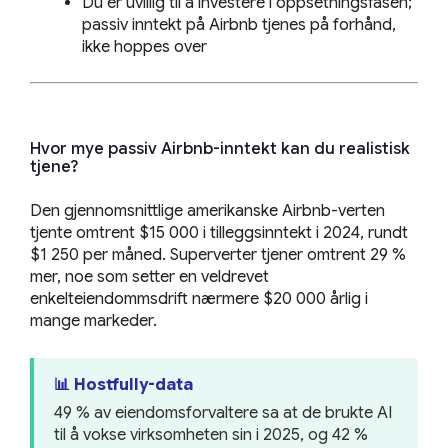
Du er uvillig til å investere i oppsetningsfasen;
passiv inntekt på Airbnb tjenes på forhånd,
ikke hoppes over
Hvor mye passiv Airbnb-inntekt kan du realistisk
tjene?
Den gjennomsnittlige amerikanske Airbnb-verten
tjente omtrent $15 000 i tilleggsinntekt i 2024, rundt
$1 250 per måned. Superverter tjener omtrent 29 %
mer, noe som setter en veldrevet
enkelteiendommsdrift nærmere $20 000 årlig i
mange markeder.
📊 Hostfully-data
49 % av eiendomsforvaltere sa at de brukte AI
til å vokse virksomheten sin i 2025, og 42 %