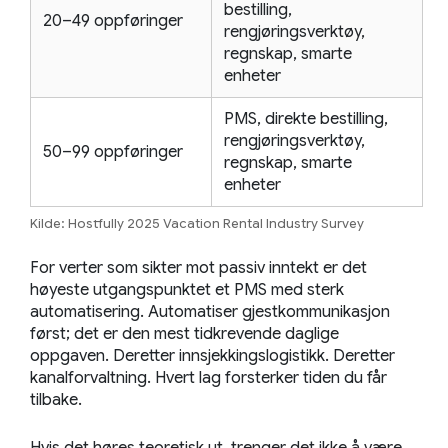
bestilling,
20–49 oppføringer
rengjøringsverktøy,
regnskap, smarte
enheter
PMS, direkte bestilling,
rengjøringsverktøy,
50–99 oppføringer
regnskap, smarte
enheter
Kilde: Hostfully 2025 Vacation Rental Industry Survey
For verter som sikter mot passiv inntekt er det
høyeste utgangspunktet et PMS med sterk
automatisering. Automatiser gjestkommunikasjon
først; det er den mest tidkrevende daglige
oppgaven. Deretter innsjekkingslogistikk. Deretter
kanalforvaltning. Hvert lag forsterker tiden du får
tilbake.
Hvis det høres teoretisk ut, trenger det ikke å være