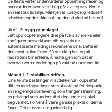
De fleste verter undervurderer oppsetningsfasen og
overvurderer hvor raskt ting går av seg selv. Her er
en realistisk tidslinje. Mållinjen er «betydelig redusert
arbeidsmengde», ikke null, og den vil aldri nå helt null.
Uke 1–2: bygg grunnlaget.
Sett opp oppføringene dine på tvers av alle kanaler,
konfigurer prisverktøyet ditt og skriv de
automatiserte meldingssekvensene dine. Dette er
den mest aktive fasen. Få det riktig her, og alt
nedstrøms blir enklere. Å haste gjennom det er
hvordan verter ender opp på vakt på ubestemt tid.
Måned 1–2: stabiliser driften.
Dine første bestillinger vil avdekke hull i oppsettet
ditt: en meldingsutløser som utløste på feil tidspunkt,
en rengjøringsoverlevering som trenger stramming,
en prisregel som underkuttet deg under en lokal
begivenhet. Forvent å være ganske praktisk i denne
fasen. Det er normalt og midlertidig.