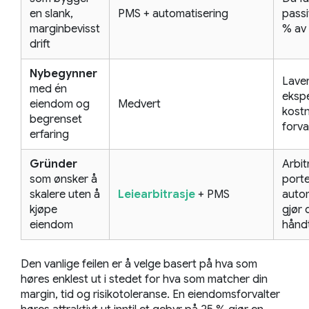
en slank,
PMS + automatisering
passi
marginbevisst
% av
drift
Nybegynner
Laver
med én
ekspe
eiendom og
Medvert
kost
begrenset
forva
erfaring
Gründer
Arbit
som ønsker å
porte
skalere uten å
Leiearbitrasje
+ PMS
auto
kjøpe
gjør 
eiendom
hånd
Den vanlige feilen er å velge basert på hva som
høres enklest ut i stedet for hva som matcher din
margin, tid og risikotoleranse. En eiendomsforvalter