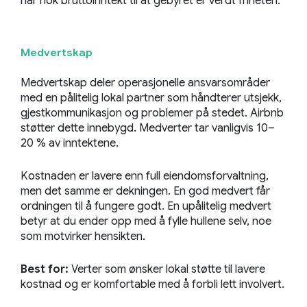
har nok bruttoinntekt til at gebyret er verdt friheten.
Medvertskap
Medvertskap deler operasjonelle ansvarsområder
med en pålitelig lokal partner som håndterer utsjekk,
gjestkommunikasjon og problemer på stedet. Airbnb
støtter dette innebygd. Medverter tar vanligvis 10–
20 % av inntektene.
Kostnaden er lavere enn full eiendomsforvaltning,
men det samme er dekningen. En god medvert får
ordningen til å fungere godt. En upålitelig medvert
betyr at du ender opp med å fylle hullene selv, noe
som motvirker hensikten.
Best for:
Verter som ønsker lokal støtte til lavere
kostnad og er komfortable med å forbli lett involvert.