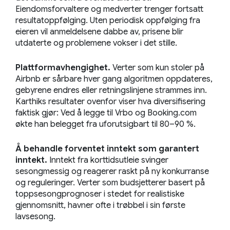
Eiendomsforvaltere og medverter trenger fortsatt
resultatoppfølging. Uten periodisk oppfølging fra
eieren vil anmeldelsene dabbe av, prisene blir
utdaterte og problemene vokser i det stille.
Plattformavhengighet.
Verter som kun stoler på
Airbnb er sårbare hver gang algoritmen oppdateres,
gebyrene endres eller retningslinjene strammes inn.
Karthiks resultater ovenfor viser hva diversifisering
faktisk gjør: Ved å legge til Vrbo og Booking.com
økte han belegget fra uforutsigbart til 80–90 %.
Å behandle forventet inntekt som garantert
inntekt.
Inntekt fra korttidsutleie svinger
sesongmessig og reagerer raskt på ny konkurranse
og reguleringer. Verter som budsjetterer basert på
toppsesongprognoser i stedet for realistiske
gjennomsnitt, havner ofte i trøbbel i sin første
lavsesong.