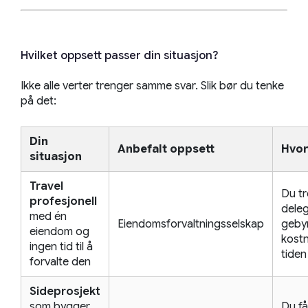
Hvilket oppsett passer din situasjon?
Ikke alle verter trenger samme svar. Slik bør du tenke
på det:
Din
Anbefalt oppsett
Hvor
situasjon
Travel
Du tr
profesjonell
deleg
med én
Eiendomsforvaltningsselskap
gebyr
eiendom og
kost
ingen tid til å
tiden
forvalte den
Sideprosjekt
som bygger
Du få