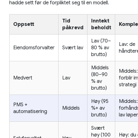
hadde sett før de forpliktet seg til en modell.
Tid
Inntekt
Oppsett
Komple
påkrevd
beholdt
Lav (70–
Lav: de
Eiendomsforvalter
Svært lav
80 % av
håndter
brutto)
Middels
Middels:
(80–90
Medvert
Lav
forblir in
% av
strategi
brutto)
Høy (95
Middels:
PMS +
Middels
%+ av
forhånd
automatisering
brutto)
lav løpe
Svært
høy (100
Høy: du 