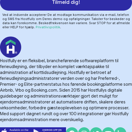
Tilmeld dig!
Ved at indsende accepterer De at modtage kommunikation via e-mail, telefon
og SMS fra Hostfully om Deres demo og opfølgninger. Takster for beskeder og
data kan forekomme. Beskedfrekvensen kan variere. Svar STOP for at afmelde
eller HELP for hjælp.
Privatlivspolitik
.
Hostfully er en fleksibel, brancheførende softwareplatform til
ferieudlejning, der tilbyder en komplet værktøjspakke til
administration af korttidsudlejning. Hostfully er betroet af
ferieudlejningsadministratorer verden over og har Preferred-,
Premier- og Elite-partnerstatus hos førende bookingplatforme som
Airbnb, Vrbo og Booking.com. Siden 2015 har Hostfullys digitale
guidebøger og administrationsværktøjer gjort det muligt for
ejendomsadministratorer at automatisere driften, skalere deres
virksomheder, forbedre gæsteoplevelsen og optimere processer.
Med support døgnet rundt og over 100 integrationer gør Hostfully
ejendomsadministration mere overskuelig.